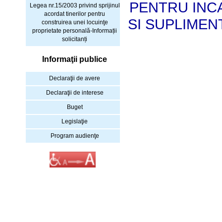
PENTRU INCA
Legea nr.15/2003 privind sprijinul
acordat tinerilor pentru
SI SUPLIMEN
construirea unei locuinţe
proprietate personală-Informații
solicitanți
Informaţii publice
Declaraţii de avere
Declaraţii de interese
Buget
Legislaţie
Program audienţe